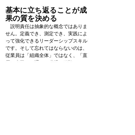
基本に立ち返ることが成
果の質を決める
　説明責任は抽象的な概念ではありま
せん。定義でき、測定でき、実践によ
って強化できるリーダーシップスキル
です。そして忘れてはならないのは、
従業員は「組織全体」ではなく、「直
属の上司」を通じて職場を経験すると
いうことです。期待が明確で、フィー
ドバックが継続的に行われ、説明責任
が一貫している職場環境は、パフォー
マンスの向上に直結します。　変化の
激しい時代だからこそ、こうしたマネ
ジメントの基本の質が、組織の成果を
大きく左右するのです。
参考記事：
https://www.gallup.com/workplace/70