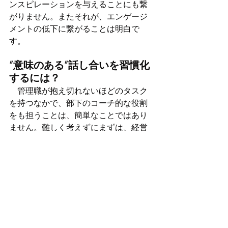
ンスピレーションを与えることにも繋
がりません。またそれが、エンゲージ
メントの低下に繋がることは明白で
す。
”意味のある”話し合いを習慣化
するには？
　管理職が抱え切れないほどのタスク
を持つなかで、部下のコーチ的な役割
をも担うことは、簡単なことではあり
ません。難しく考えずにまずは、経営
者や管理職が、従業員が抱える問題
や、会社に対しての要望などを知る姿
勢を持ちましょう。その方法として、
従業員を対象にしたアンケートを取る
のも効果的です。彼らの想いを知るこ
とは、エンゲージメント向上の糸口を
見出す重要なプロセスとなるでしょ
う。