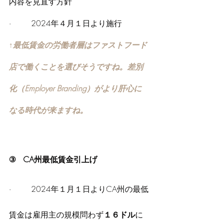
内容を見直す方針
·        2024年４月１日より施行
↑最低賃金の労働者層はファストフード
店で働くことを選びそうですね。差別
化（Employer Branding）がより肝心に
なる時代が来ますね。
③   CA州最低賃金引上げ
·        2024年１月１日よりCA州の最低
賃金は雇用主の規模問わず
１６ドル
に