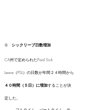
①  
 シックリーブ日数増加
CA州で定められたPaid Sick 
Leave（PSL）の日数が年間２４時間から
４０時間（５日）に増加
することが決
定した。
·        フルタイム、パートタイム、テ