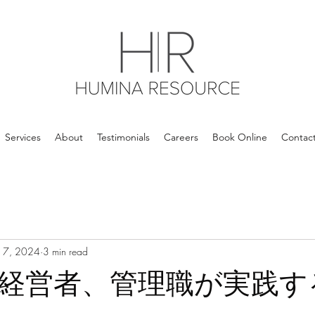
Services
About
Testimonials
Careers
Book Online
Contac
 17, 2024
3 min read
経営者、管理職が実践す