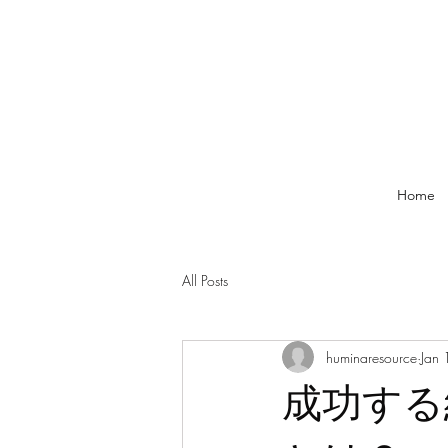
Home
All Posts
huminaresource
Jan
成功する