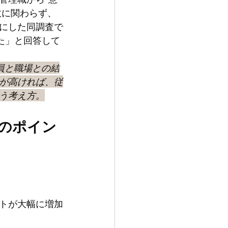
数に関わらず、
にした同調査で
た」と回答して
員と職場との結
が高ければ、従
う考え方。
つのポイン
トが大幅に増加