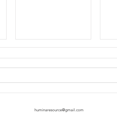
成長期を駆け抜けながら、企
AI
業の芯を失わないために
経営
huminaresource@gmail.com